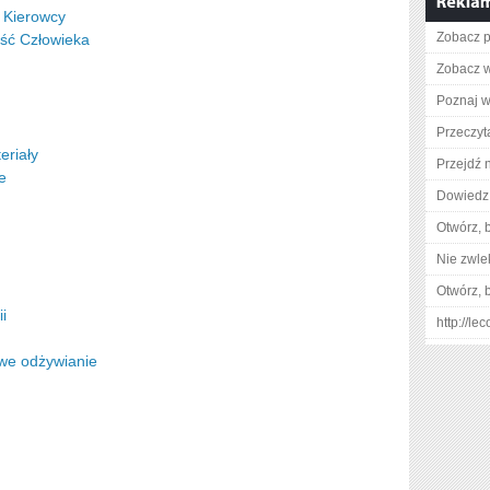
 Kierowcy
Zobacz p
ść Człowieka
Zobacz w
Poznaj w
Przeczyt
eriały
Przejdź n
e
Dowiedz 
Otwórz, 
Nie zwlek
Otwórz, 
i
http://l
we odżywianie