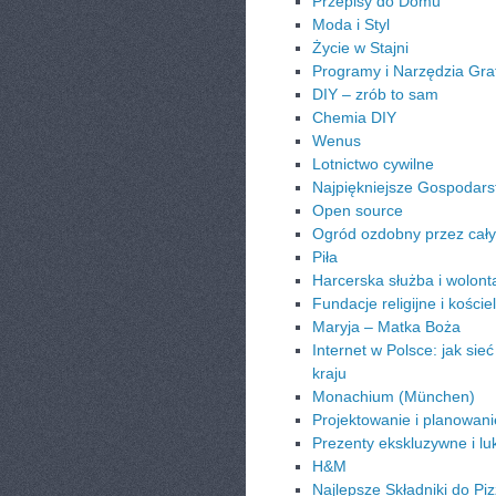
Przepisy do Domu
Moda i Styl
Życie w Stajni
Programy i Narzędzia Gra
DIY – zrób to sam
Chemia DIY
Wenus
Lotnictwo cywilne
Najpiękniejsze Gospodars
Open source
Ogród ozdobny przez cały
Piła
Harcerska służba i wolonta
Fundacje religijne i koście
Maryja – Matka Boża
Internet w Polsce: jak sie
kraju
Monachium (München)
Projektowanie i planowani
Prezenty ekskluzywne i l
H&M
Najlepsze Składniki do Piz