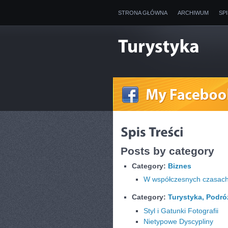
STRONA GŁÓWNA
ARCHIWUM
SP
Posts by category
Category:
Biznes
W współczesnych czasach
Category:
Turystyka, Podró
Styl i Gatunki Fotografii
Nietypowe Dyscypliny