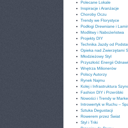
Polecane Lokale
Inspiracje i Aranżacje
Choroby Oczu
Trendy we Florystyce
Podłogi Drewniane i Lam
Modlitwy i Nabożeństwa
Projekty DIY
Technika Jazdy od Podst
Opieka nad Zwierzętami S
Młodzieżowy Styl
Przyszłość Energii Odnawi
Wnętrza Milionerów
Polscy Autorzy
Rynek Najmu
Kolej i Infrastruktura Szy
Fashion DIY i Przeróbki
Nowości i Trendy w Marke
Introwertyk w Ruchu – Spa
Sztuka Degustacji
Rowerem przez Świat
Styl i Triki