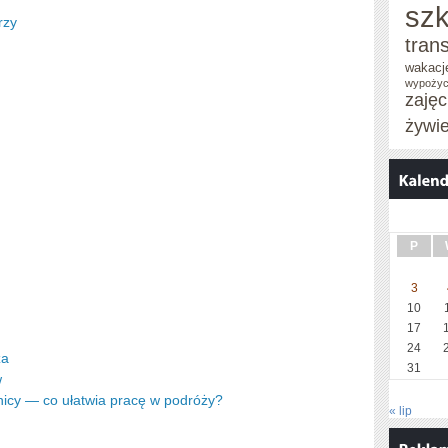
szk
rzy
tran
wakacj
wypożyc
zaję
żywi
P
3
10
17
24
za
31
w
icy — co ułatwia pracę w podróży?
« lip