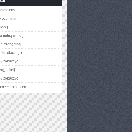
ełen tekst
ięcej tutaj
ięcej
aj pełną wersję
a stronę tutaj
się, dlaczego
by zobaczyć
aj, kliknij
by zobaczyć
ecomechanical.com