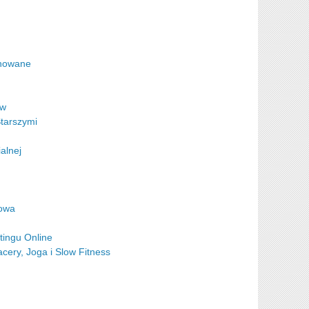
inowane
aw
tarszymi
alnej
nowa
tingu Online
cery, Joga i Slow Fitness