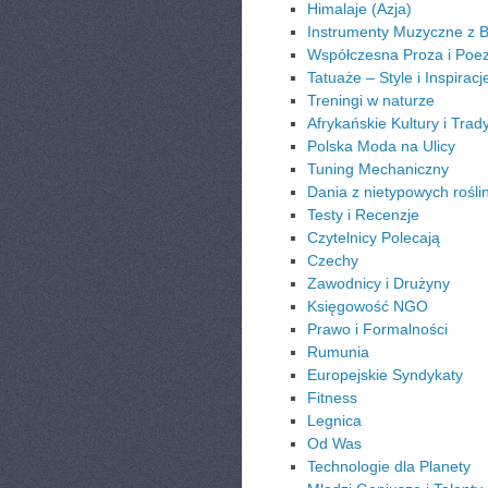
Himalaje (Azja)
Instrumenty Muzyczne z B
Współczesna Proza i Poez
Tatuaże – Style i Inspiracj
Treningi w naturze
Afrykańskie Kultury i Trad
Polska Moda na Ulicy
Tuning Mechaniczny
Dania z nietypowych rośli
Testy i Recenzje
Czytelnicy Polecają
Czechy
Zawodnicy i Drużyny
Księgowość NGO
Prawo i Formalności
Rumunia
Europejskie Syndykaty
Fitness
Legnica
Od Was
Technologie dla Planety