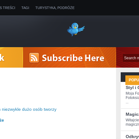
IS TREŚCI
TAGI
TURYSTYKA, PODRÓŻE
POP
Styl i
Moja Fo
Fotoksi
...
 niezwykle dużo osób tworzy
Magic
że
Witajci
magiczn
Odkry