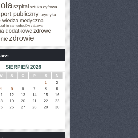
oła
szpital
sztuka cyfrowa
sport publiczny
turystyka
wiedza medyczna
e
zalnie samochodów
zabawa
cia dodatkowe
zdrowe
zdrowie
enie
SIERPIEŃ 2026
W
Ś
C
P
S
N
1
2
4
5
6
7
8
9
11
12
13
14
15
16
18
19
20
21
22
23
25
26
27
28
29
30