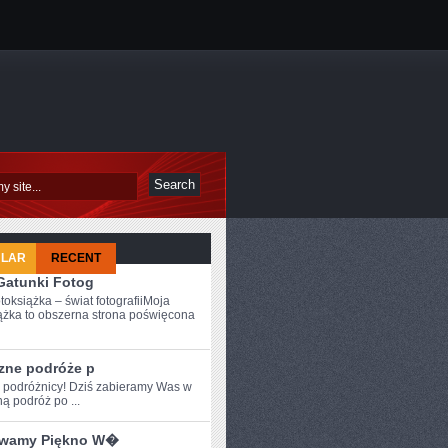
ULAR
RECENT
 Gatunki Fotog
toksiążka – świat fotografiiMoja
ążka to obszerna strona poświęcona
zne podróże p
e podróżnicy! Dziś zabieramy Was w
ą podróż po ...
wamy Piękno W�