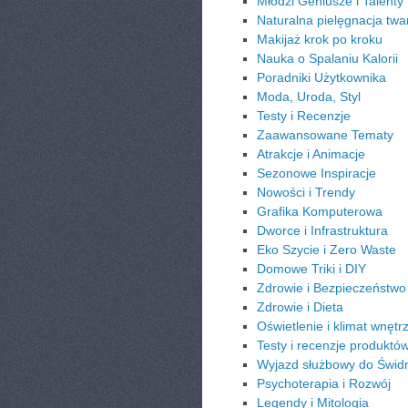
Młodzi Geniusze i Talenty
Naturalna pielęgnacja twa
Makijaż krok po kroku
Nauka o Spalaniu Kalorii
Poradniki Użytkownika
Moda, Uroda, Styl
Testy i Recenzje
Zaawansowane Tematy
Atrakcje i Animacje
Sezonowe Inspiracje
Nowości i Trendy
Grafika Komputerowa
Dworce i Infrastruktura
Eko Szycie i Zero Waste
Domowe Triki i DIY
Zdrowie i Bezpieczeństwo
Zdrowie i Dieta
Oświetlenie i klimat wnętr
Testy i recenzje produktó
Wyjazd służbowy do Świdn
Psychoterapia i Rozwój
Legendy i Mitologia