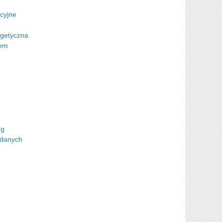
cyjne
getyczna
rem
ng
 danych