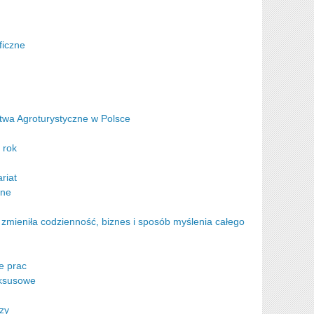
ficzne
twa Agroturystyczne w Polsce
 rok
riat
lne
ć zmieniła codzienność, biznes i sposób myślenia całego
e prac
uksusowe
zy