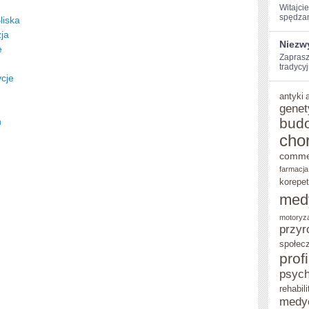
Witajcie
⁣spędzan
liska
ja
Niezw
e
Zaprasz
tradycyj
ycje
antyki
genet
bud
n
cho
comme
farmacja
korepet
med
motoryz
przyr
społec
prof
psych
rehabili
medy