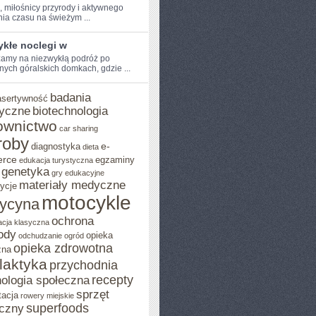
, miłośnicy przyrody i ​aktywnego
ia czasu na świeżym​ ...
ykłe noclegi w
amy na‍ niezwykłą podróż po
nych⁤ góralskich domkach,⁤ gdzie ...
badania
asertywność
yczne
biotechnologia
ownictwo
car sharing
roby
e-
diagnostyka
dieta
rce
egzaminy
edukacja turystyczna
genetyka
gry edukacyjne
materiały medyczne
ycje
motocykle
ycyna
ochrona
acja klasyczna
ody
opieka
odchudzanie
ogród
opieka zdrowotna
zna
ilaktyka
przychodnia
recepty
ologia społeczna
sprzęt
tacja
rowery miejskie
superfoods
czny