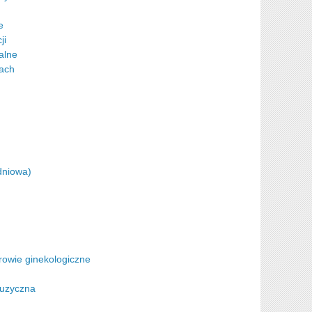
e
ji
alne
bach
dniowa)
h
rowie ginekologiczne
Muzyczna