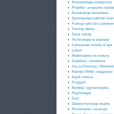
Kosmetologia estetyczna
Projekty i programy eduka
Konstrukcje drewniane
Samowystarczalność ener
Francja solo lub z partne
Trening siłowy
Życie szkoły
Technologia w edukacji
Luksusowe resorty & spa
Luboń
Matematyka na maturę
Szablony i narzędzia
Gry w Chmurze i Streami
Pamięci RAM i magazyny
Kącik rodzica
Przyjaźń
Noclegi i agroturystyka
Psychologia
Żory
Dziwne formacje skalne
Porównania i recenzje