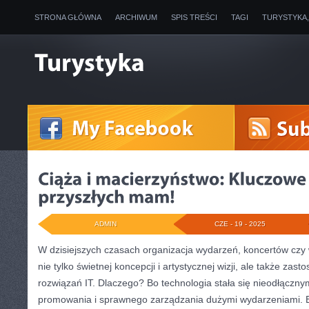
STRONA GŁÓWNA
ARCHIWUM
SPIS TREŚCI
TAGI
TURYSTYKA
ADMIN
CZE - 19 - 2025
W dzisiejszych czasach organizacja wydarzeń, koncertów c
nie tylko świetnej koncepcji i artystycznej wizji, ale także z
rozwiązań IT. Dlaczego? Bo technologia stała się nieodłącz
promowania i sprawnego zarządzania dużymi wydarzeniami. B